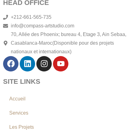
HEAD OFFICE
+212-661-565-735
info@compass-artstudio.com
70, Allée des Phoenix; bureau 4, Etage 3, Ain Sebaa,
Casablanca-Maroc(Disponible pour des projets
nationaux et internationaux)
F
L
I
Y
A
I
N
O
C
N
S
U
SITE LINKS
E
K
T
T
B
E
A
U
O
D
G
B
Accueil
O
I
R
E
K
N
A
Services
M
Les Projets