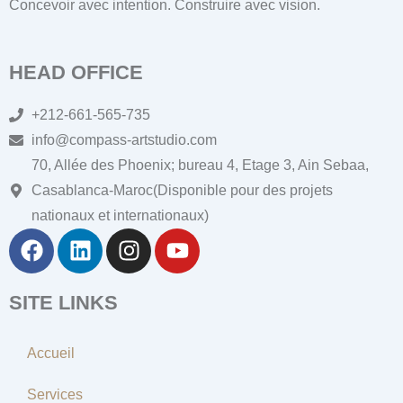
Concevoir avec intention. Construire avec vision.
HEAD OFFICE
+212-661-565-735
info@compass-artstudio.com
70, Allée des Phoenix; bureau 4, Etage 3, Ain Sebaa,
Casablanca-Maroc(Disponible pour des projets
nationaux et internationaux)
F
L
I
Y
A
I
N
O
C
N
S
U
SITE LINKS
E
K
T
T
B
E
A
U
O
D
G
B
Accueil
O
I
R
E
K
N
A
Services